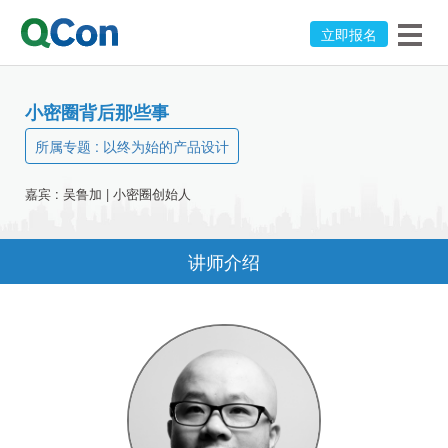
立即报名
小密圈背后那些事
所属专题 :
以终为始的产品设计
嘉宾 :
吴鲁加
|
小密圈
创始人
讲师介绍