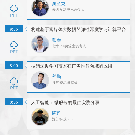
吴金龙
爱因互动
技术合伙人
6:55
构建基于富媒体大数据的弹性深度学习计算平台
彭垚
七牛
AI 实验室负责人
8:00
搜狗深度学习技术在广告推荐领域的应用
舒鹏
搜狗
资深研究员
8:55
人工智能 + 微服务的最佳实践分享
陈辉
深知科技
CEO