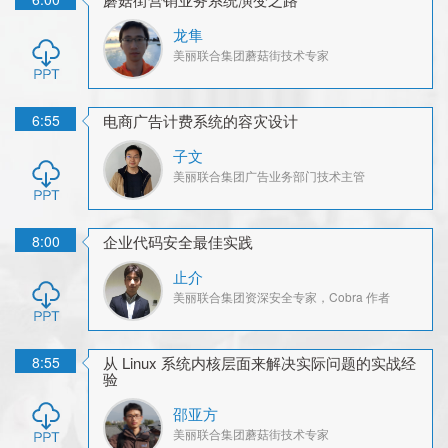
龙隼
美丽联合集团
蘑菇街技术专家
6:55
电商广告计费系统的容灾设计
子文
美丽联合集团
广告业务部门技术主管
8:00
企业代码安全最佳实践
止介
美丽联合集团
资深安全专家，Cobra 作者
8:55
从 Linux 系统内核层面来解决实际问题的实战经
验
邵亚方
美丽联合集团
蘑菇街技术专家