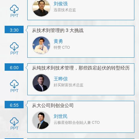
刘俊强
迅雷
技术总监
3:30
从技术到管理的 3 大挑战
黄勇
特赞
CTO
6:00
从纯技术到技术管理，那些跌宕起伏的转型经历
王晔倞
好买财富
技术总监
6:55
从大公司到创业公司
刘世民
云极星创
联合创始人兼 CTO